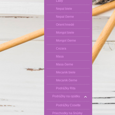
Lady
Nepal biele
Nepal čierne
Orient hnedé
Mongol biele
Mongol čierne
Cezara
Masa
Masa čierne
Mecanik biele
Mecanik čierne
Podrážky Rita
Podrážky na opätku
Podrážky Cosette
Priechodky na šnúrky