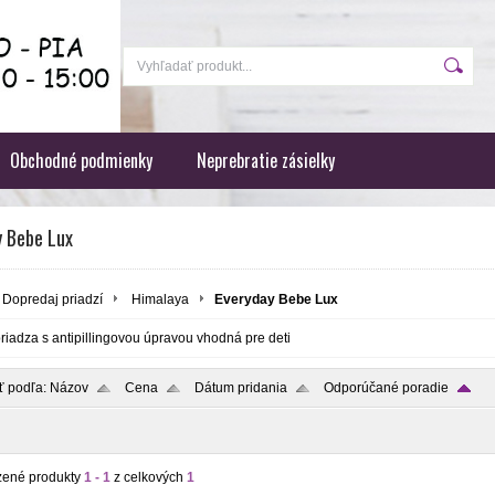
Obchodné podmienky
Neprebratie zásielky
y Bebe Lux
Dopredaj priadzí
Himalaya
Everyday Bebe Lux
riadza s antipillingovou úpravou vhodná pre deti
ť podľa:
Názov
Cena
Dátum pridania
Odporúčané poradie
zené produkty
1 - 1
z celkových
1