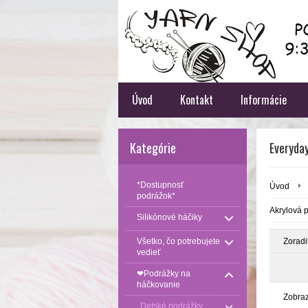
Úvod
Kontakt
Informácie
Kategórie
Everyda
*Dostupnosť
Úvod
podrážok*
Akrylová p
Silikónové háčiky
Všetko, čo potrebujete
Zoradi
vedieť
❤Podrážky na
háčkovanie
Zobra
Detské podrážky