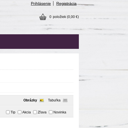
Prihlásenie
Registrácia
0
položiek
(0,00 €)
Obrázky
Tabuľka
Tip
Akcia
Zľava
Novinka