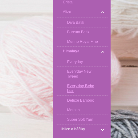
Cristal
Alize
Diva Batik
Burcum Batik
Merino Royal Fine
Himalaya
Everyday
Everyday New
Tweed
Everyday Bebe
Lux
Deluxe Bamboo
Mercan
Super Soft Yarn
Ihlice a háčiky