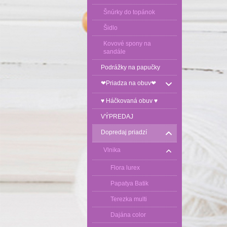
Šnúrky do topánok
Šidlo
Kovové spony na
sandále
Podrážky na papučky
❤Priadza na obuv❤
♥ Háčkovaná obuv ♥
VÝPREDAJ
Dopredaj priadzí
Vlnika
Flora lurex
Papatya Batik
Terezka multi
Dajána color