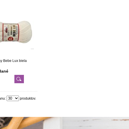
y Bebe Lux biela
dané
anu:
produktov.