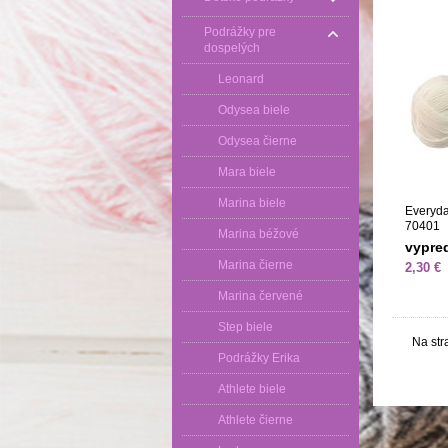
Podrážky pre
dospelých
Leonard
Odysea biele
Odysea čierne
Mara biele
Marina biele
Everyda
70401
Marina béžové
vypre
Marina čierne
2,30 €
Marina červené
Step biele
Na str
Podrážky Erika
Athlete biele
Athlete čierne