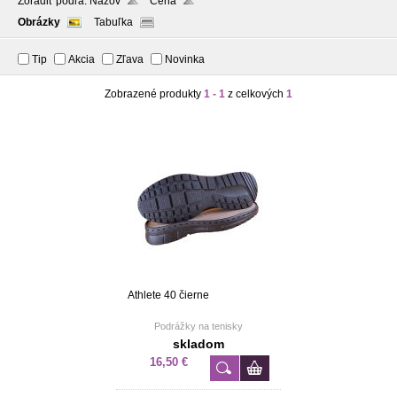
Zoradiť podľa:
Názov
Cena
Obrázky
Tabuľka
Tip
Akcia
Zľava
Novinka
Zobrazené produkty
1 - 1
z celkových
1
Athlete 40 čierne
Podrážky na tenisky
skladom
16,50 €