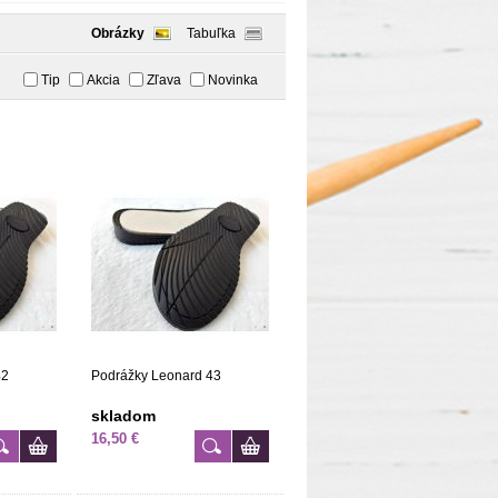
Obrázky
Tabuľka
Tip
Akcia
Zľava
Novinka
42
Podrážky Leonard 43
skladom
16,50 €