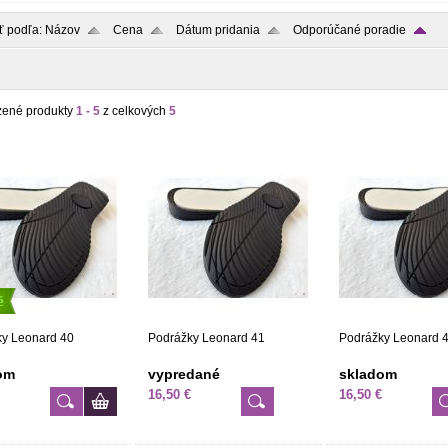
ť podľa:
Názov
Cena
Dátum pridania
Odporúčané poradie
zené produkty
1 - 5
z celkových
5
é
ky Leonard 40
Podrážky Leonard 41
Podrážky Leonard 
om
vypredané
skladom
16,50 €
16,50 €