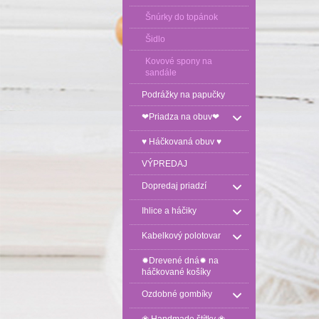
Šnúrky do topánok
Šidlo
Kovové spony na
sandále
Podrážky na papučky
❤Priadza na obuv❤
♥ Háčkovaná obuv ♥
VÝPREDAJ
Dopredaj priadzí
Ihlice a háčiky
Kabelkový polotovar
✹Drevené dná✹ na
háčkované košíky
Ozdobné gombíky