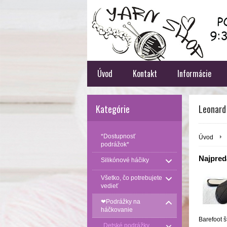
Úvod
Kontakt
Informácie
Kategórie
Leonard
*Dostupnosť
Úvod
podrážok*
Najpredá
Silikónové háčiky
Všetko, čo potrebujete
vedieť
❤Podrážky na
háčkovanie
Barefoot š
Detské podrážky