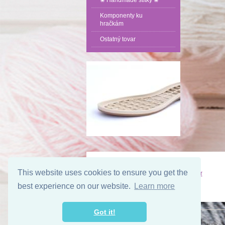
❀ Handmade štítky ❀
Komponenty ku
hračkám
Ostatný tovar
Kontakt
Osobný odber
This website uses cookies to ensure you get the
Kontaktné údaje
Osobný odber
best experience on our website.
Learn more
Got it!
Copyright 2019 - 2026 © YarnShop - Háčkovaná obuv