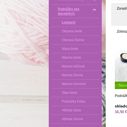
Zoradi
Podrážky pre
dospelých
Leonard
Odysea biele
Zobra
Odysea čierne
Mara biele
Marina biele
Marina béžové
Marina čierne
Marina červené
Nov
Step biele
Podráž
Podrážky Erika
sklad
Athlete biele
16,50 €
Athlete čierne