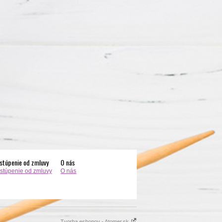
stúpenie od zmluvy
O nás
stúpenie od zmluvy
O nás
Tvorba eshopov - Atomer.sk