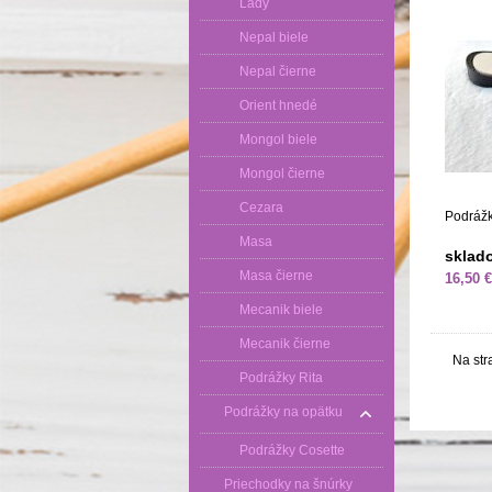
Lady
Nepal biele
Nepal čierne
Orient hnedé
Mongol biele
Mongol čierne
Cezara
Podráž
Masa
sklad
Masa čierne
16,50 €
Mecanik biele
Mecanik čierne
Na str
Podrážky Rita
Podrážky na opätku
Podrážky Cosette
Priechodky na šnúrky