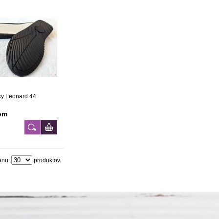
ky Leonard 44
om
anu:
produktov.