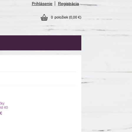
Prihlásenie
Registrácia
0
položiek
(0,00 €)
žky
rd 40
 €