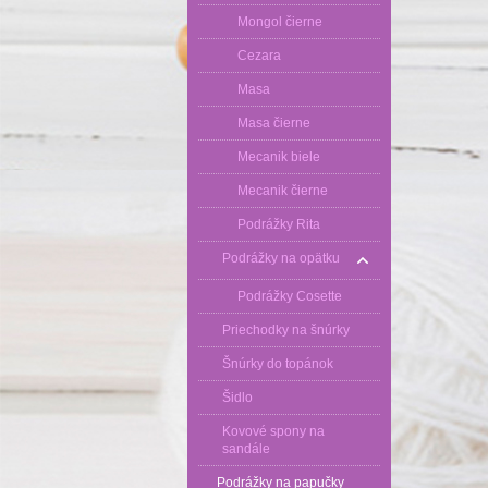
Mongol čierne
Cezara
Masa
Masa čierne
Mecanik biele
Mecanik čierne
Podrážky Rita
Podrážky na opätku
Podrážky Cosette
Priechodky na šnúrky
Šnúrky do topánok
Šidlo
Kovové spony na
sandále
Podrážky na papučky