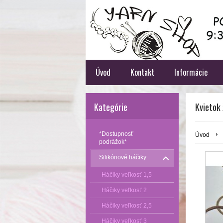
Úvod
Kontakt
Informácie
Kategórie
Kvietok 
*Dostupnosť
Úvod
podrážok*
Silikónové háčiky
Háčiky veľkosť 1,5
Háčiky veľkosť 2
Háčiky veľkosť 2,5
Háčiky veľkosť 3