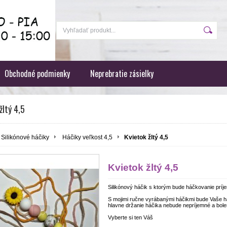
Obchodné podmienky
Neprebratie zásielky
žltý 4,5
Silikónové háčiky
Háčiky veľkost 4,5
Kvietok žltý 4,5
Kvietok žltý 4,5
Silikónový háčik s ktorým bude háčkovanie príje
S mojimi ručne vyrábanými háčikmi bude Vaše 
hlavne držanie háčika nebude nepríjemné a boles
Vyberte si ten Váš