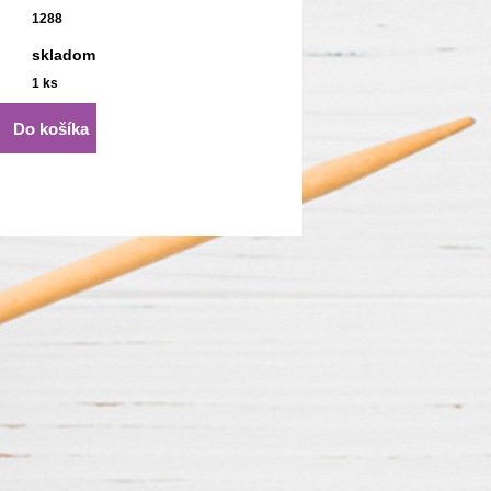
1288
skladom
1
ks
Do košíka