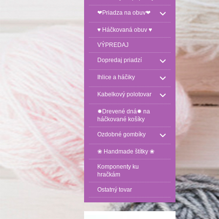
❤Priadza na obuv❤
♥ Háčkovaná obuv ♥
VÝPREDAJ
Dopredaj priadzí
Ihlice a háčiky
Kabelkový polotovar
✹Drevené dná✹ na
háčkované košíky
Ozdobné gombíky
❀ Handmade štítky ❀
Komponenty ku
hračkám
Ostatný tovar