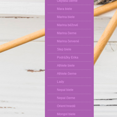
Odysea čierne
Mara biele
Marina biele
Marina béžové
Marina čierne
Marina červené
Step biele
Podrážky Erika
Athlete biele
Athlete čierne
Lady
Nepal biele
Nepal čierne
Orient hnedé
Mongol biele